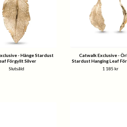
xclusive - Hänge Stardust
Catwalk Exclusive - Ö
eaf Förgyllt Silver
Stardust Hanging Leaf Förg
Slutsåld
1 185 kr