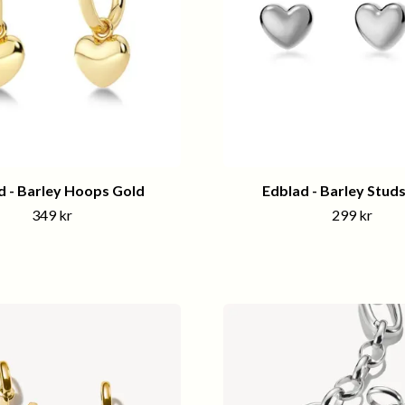
d - Barley Hoops Gold
Edblad - Barley Studs
349 kr
299 kr