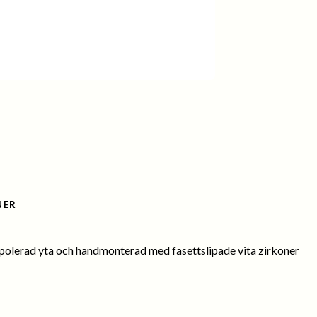
NER
en polerad yta och handmonterad med fasettslipade vita zirkoner