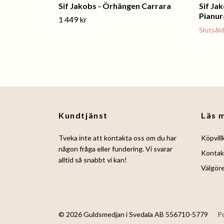
Sif Jakobs - Örhängen Carrara
Sif Ja
Pianur
1 449 kr
Slutsåld
Kundtjänst
Läs 
Tveka inte att kontakta oss om du har
Köpvill
någon fråga eller fundering. Vi svarar
Kontak
alltid så snabbt vi kan!
Välgör
© 2026 Guldsmedjan i Svedala AB 556710-5779
P