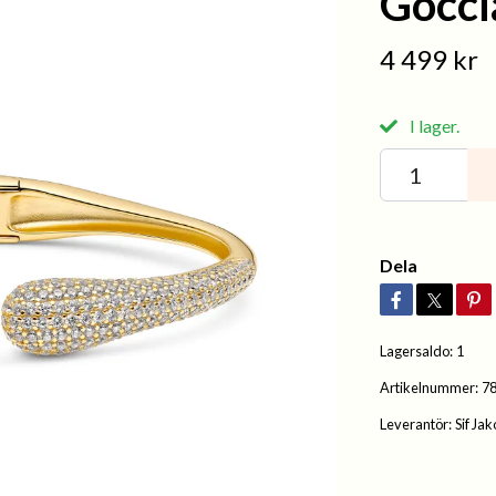
Gocci
4 499 kr
I lager.
Dela
Lagersaldo:
1
Artikelnummer:
7
Leverantör:
Sif Ja