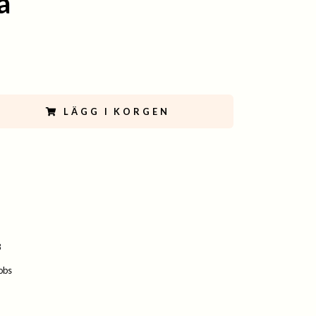
a
LÄGG I KORGEN
8
kobs