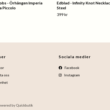
kobs - Örhängen Imperia
Edblad - Infinity Knot Necklac
a Piccolo
Steel
399 kr
mer
Sociala medier
kor
Facebook
ta oss
Instagram
enhet
owered by Quickbutik