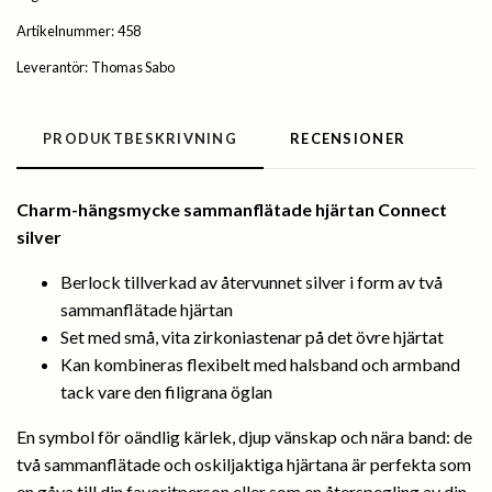
Artikelnummer:
458
Leverantör:
Thomas Sabo
PRODUKTBESKRIVNING
RECENSIONER
Charm-hängsmycke sammanflätade hjärtan Connect
silver
Berlock tillverkad av återvunnet silver i form av två
sammanflätade hjärtan
Set med små, vita zirkoniastenar på det övre hjärtat
Kan kombineras flexibelt med halsband och armband
tack vare den filigrana öglan
En symbol för oändlig kärlek, djup vänskap och nära band: de
två sammanflätade och oskiljaktiga hjärtana är perfekta som
en gåva till din favoritperson eller som en återspegling av din