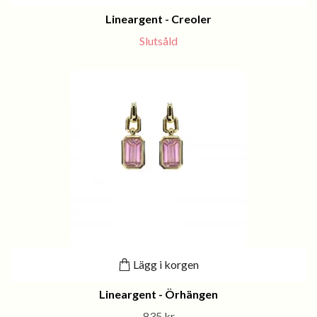
Lineargent - Creoler
Slutsåld
Lägg i korgen
Lineargent - Örhängen
835 kr