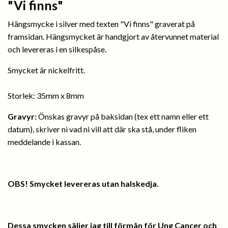
"Vi finns"
Hängsmycke i silver med texten "Vi finns" graverat på
framsidan. Hängsmycket är handgjort av återvunnet material
och levereras i en silkespåse.
Smycket är nickelfritt.
Storlek: 35mm x 8mm
Gravyr:
Önskas gravyr på baksidan (tex ett namn eller ett
datum), skriver ni vad ni vill att där ska stå, under fliken
meddelande i kassan.
OBS! Smycket levereras utan halskedja.
Dessa smycken säljer jag till förmån för Ung Cancer och