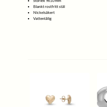
Storlek 9x10 mm
Blankt rostfritt stål
Nickelsäkert
Vattentålig