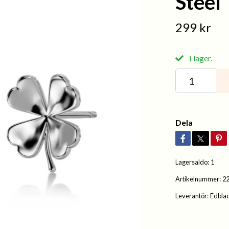
Steel
299 kr
I lager.
Dela
Lagersaldo:
1
Artikelnummer:
2
Leverantör:
Edbla