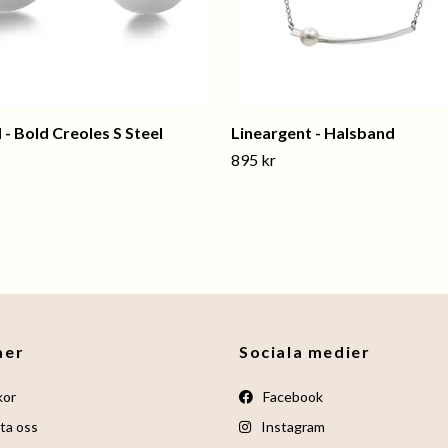
 - Bold Creoles S Steel
Lineargent - Halsband
895 kr
mer
Sociala medier
kor
Facebook
ta oss
Instagram