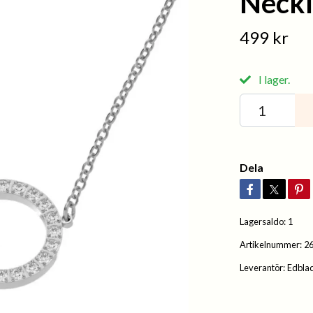
Neckl
499 kr
I lager.
Dela
Lagersaldo:
1
Artikelnummer:
2
Leverantör:
Edbla