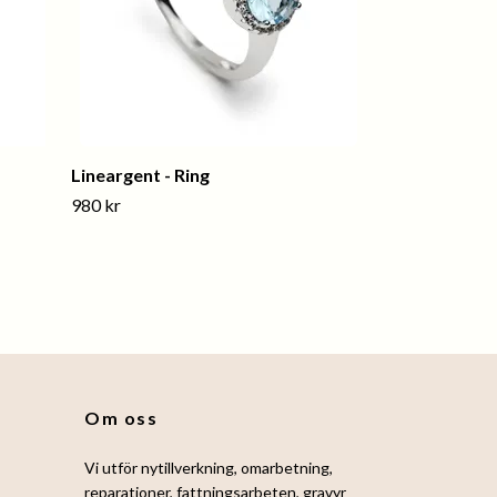
Lineargent - Ring
980 kr
Om oss
Vi utför nytillverkning, omarbetning,
reparationer, fattningsarbeten, gravyr