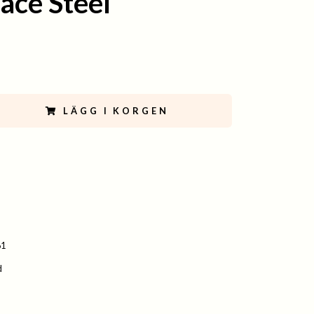
ace Steel
LÄGG I KORGEN
61
d