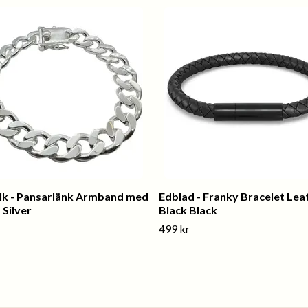
k - Pansarlänk Armband med
Edblad - Franky Bracelet Lea
 Silver
Black Black
499 kr