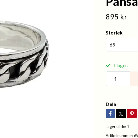
Pansa
895 kr
Storlek
69
I lager.
Dela
Lagersaldo:
1
Artikelnummer:
6