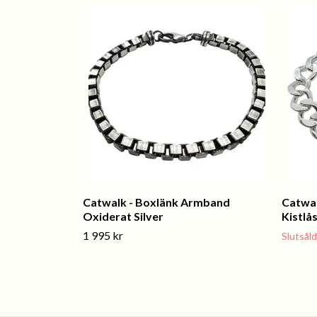
Catwalk - Boxlänk Armband
Catwal
Oxiderat Silver
Kistlås
1 995 kr
Slutsåld