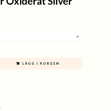
r Oxiderat Silver
LÄGG I KORGEN
9