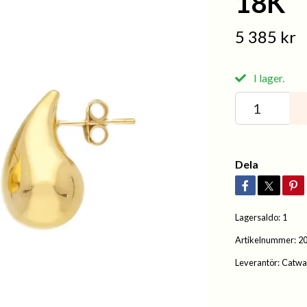
18K
5 385 kr
I lager.
Dela
Lagersaldo:
1
Artikelnummer:
2
Leverantör:
Catwa