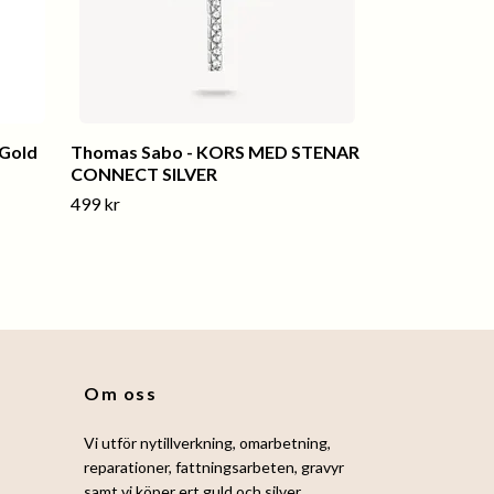
 Gold
Thomas Sabo - KORS MED STENAR
CONNECT SILVER
499 kr
Om oss
Vi utför nytillverkning, omarbetning,
reparationer, fattningsarbeten, gravyr
samt vi köper ert guld och silver.