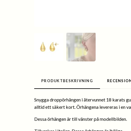
PRODUKTBESKRIVNING
RECENSIO
Snygga droppörhängen i återvunnet 18 karats guld.
alltid ett säkert kort. Örhängena levereras i en 
Dessa örhängen är till vänster på modellbilden.
Tillverkas i Italien. Dessa örhängen är ihåliga.