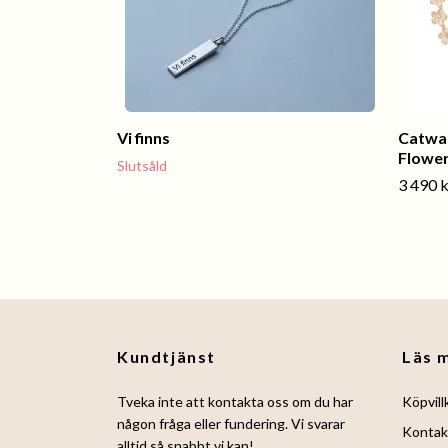
Vi finns
Catwal
Flower
Slutsåld
3 490 k
Kundtjänst
Läs 
Tveka inte att kontakta oss om du har
Köpvill
någon fråga eller fundering. Vi svarar
Kontak
alltid så snabbt vi kan!