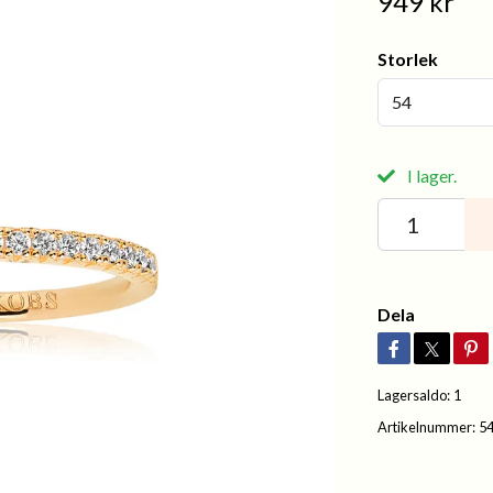
949 kr
Storlek
54
I lager.
Dela
Lagersaldo:
1
Artikelnummer:
5