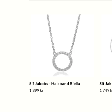
Sif Jakobs - Halsband Biella
Sif Ja
1 399 kr
1 749 k