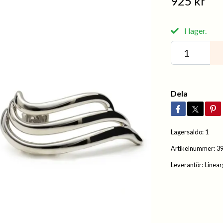
925 kr
I lager.
Dela
Lagersaldo:
1
Artikelnummer:
3
Leverantör:
Linear