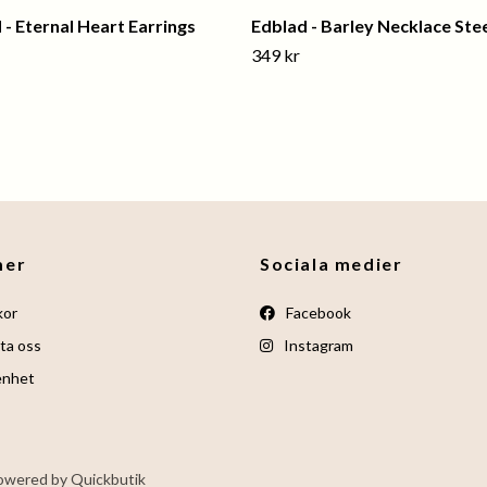
 - Eternal Heart Earrings
Edblad - Barley Necklace Ste
349 kr
mer
Sociala medier
kor
Facebook
ta oss
Instagram
enhet
owered by Quickbutik